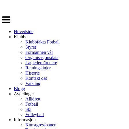
Veksle
navigasjon
Hovedside
Klubben
Klubbfakta Fotball
Styret
Formannen vår
Organisasjonsdata
Lagledere/trenere
Retningslinjer
Historie
Kontakt oss
Varsling
Blogg
Avdelinger
Allidrett
Fotball
Ski
Volleyball
Informasjon
Kunstgressbanen