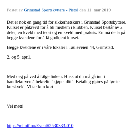
Postet av
Grimstad Sportskyttere - Pistol
den
11. mar 2019
Det er nok en gang tid for sikkerhetskurs i Grimstad Sportskyttere.
Kurset er påkrevd for å bli medlem i klubben. Kurset består av 2
deler, en kveld med teori og en kveld med praksis. En må delta på
begge kveldene for å få godkjent kurset.
Begge kveldene er i våre lokaler i Tauleveien 44, Grimstad.
2. og 5. april.
Med deg på ved å følge linken. Husk at du må gå inn i
handlekurven å bekrefte "kjøpet ditt". Betaling gjøres på første
kurskveld. Vi tar kun kort.
Vel møtt!
https://mi.nif.no/Event#2530333-010