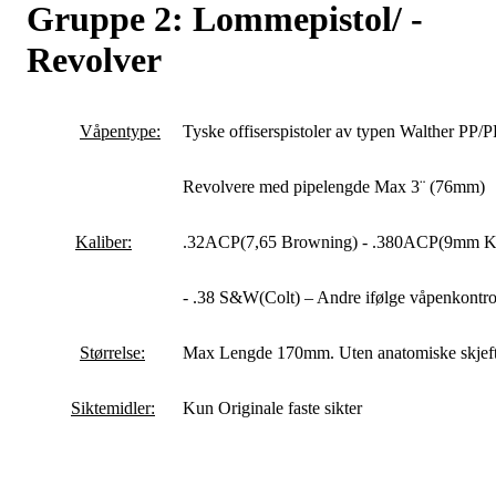
Gruppe 2: Lommepistol/ -
Revolver
Våpentype:
Tyske offiserspistoler av typen Walther PP/P
Revolvere med pipelengde Max 3¨ (76mm)
Kaliber:
.32ACP(7,65 Browning) - .380ACP(9mm K
- .38 S&W(Colt) – Andre ifølge våpenkontro
Størrelse:
Max Lengde 170mm. Uten anatomiske skjeft
Siktemidler:
Kun Originale faste sikter