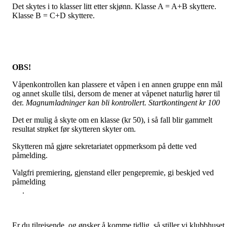
Det skytes i to klasser litt etter skjønn. Klasse A = A+B skyttere.
Klasse B = C+D skyttere.
OBS!
Våpenkontrollen kan plassere et våpen i en annen gruppe enn mål
og annet skulle tilsi, dersom de mener at våpenet naturlig hører til
der.
Magnumladninger kan bli kontrollert. Startkontingent kr 100
Det er mulig å skyte om en klasse (kr 50), i så fall blir gammelt
resultat strøket før skytteren skyter om.
Skytteren må gjøre sekretariatet oppmerksom på dette ved
påmelding.
Valgfri premiering, gjenstand eller pengepremie, gi beskjed ved
påmeldin
.
Er du tilreisende, og ønsker å komme tidlig, så stiller vi klubbhuset