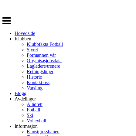
Veksle
navigasjon
Hovedside
Klubben
Klubbfakta Fotball
Styret
Formannen vår
Organisasjonsdata
Lagledere/trenere
Retningslinjer
Historie
Kontakt oss
Varsling
Blogg
Avdelinger
Allidrett
Fotball
Ski
Volleyball
Informasjon
Kunstgressbanen