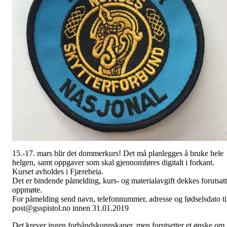
15.-17. mars blir det dommerkurs! Det må planlegges å bruke hele
helgen, samt oppgaver som skal gjennomføres digitalt i forkant.
Kurset avholdes i Fjæreheia.
Det er bindende påmelding, kurs- og materialavgift dekkes forutsatt
oppmøte.
For påmelding send navn, telefonnummer, adresse og fødselsdato ti
post@gsspistol.no innen 31.01.2019
Det krever ingen forhåndskunnskaper, men forutsetter et ønske om