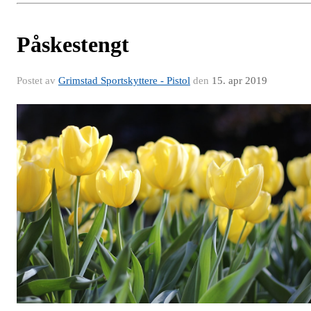
Påskestengt
Postet av
Grimstad Sportskyttere - Pistol
den
15. apr 2019