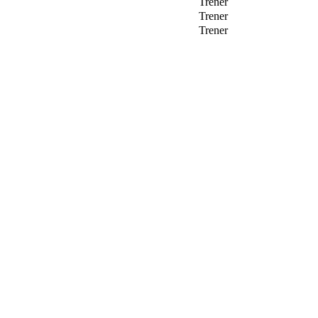
Trener
Trener
Trener
I.L Stålbrott
Sandnesåsen 2
8450 Stokmarknes