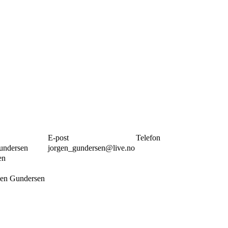
E-post
Telefon
undersen
jorgen_gundersen@live.no
en
rsen Gundersen