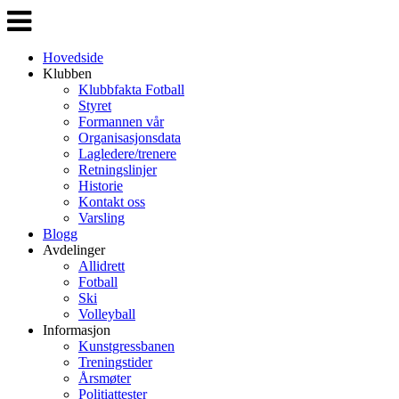
Veksle
navigasjon
Hovedside
Klubben
Klubbfakta Fotball
Styret
Formannen vår
Organisasjonsdata
Lagledere/trenere
Retningslinjer
Historie
Kontakt oss
Varsling
Blogg
Avdelinger
Allidrett
Fotball
Ski
Volleyball
Informasjon
Kunstgressbanen
Treningstider
Årsmøter
Politiattester