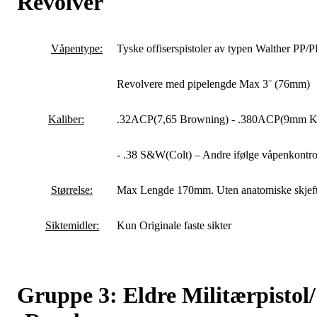
Revolver
Våpentype:
Tyske offiserspistoler av typen Walther PP/P
Revolvere med pipelengde Max 3¨ (76mm)
Kaliber:
.32ACP(7,65 Browning) - .380ACP(9mm K
- .38 S&W(Colt) – Andre ifølge våpenkontro
Størrelse:
Max Lengde 170mm. Uten anatomiske skjeft
Siktemidler:
Kun Originale faste sikter
Gruppe 3: Eldre Militærpistol/