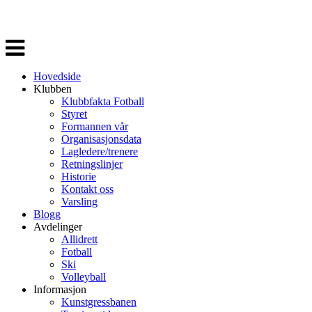
Veksle
navigasjon
Hovedside
Klubben
Klubbfakta Fotball
Styret
Formannen vår
Organisasjonsdata
Lagledere/trenere
Retningslinjer
Historie
Kontakt oss
Varsling
Blogg
Avdelinger
Allidrett
Fotball
Ski
Volleyball
Informasjon
Kunstgressbanen