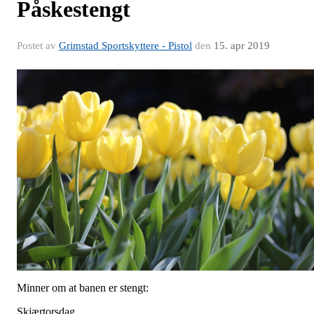
Påskestengt
Postet av
Grimstad Sportskyttere - Pistol
den
15. apr 2019
Minner om at banen er stengt:
Skjærtorsdag