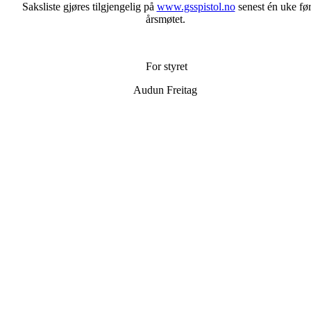
Saksliste gjøres tilgjengelig på
www.gsspistol.no
senest én uke fø
årsmøtet.
For styret
Audun Freitag