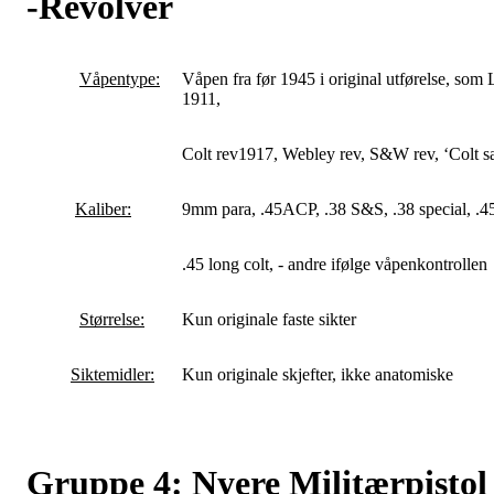
-Revolver
Våpentype:
Våpen fra før 1945 i original utførelse, som
1911,
Colt rev1917, Webley rev, S&W rev, ‘Colt saa
Kaliber:
9mm para, .45ACP, .38 S&S, .38 special, .
.45 long colt, - andre ifølge våpenkontrollen
Størrelse:
Kun originale faste sikter
Siktemidler:
Kun originale skjefter, ikke anatomiske
Gruppe 4: Nyere Militærpistol