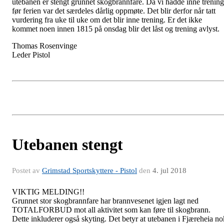
utebanen er stengt grunnet skogbrannfare. Da vi hadde inne trening
før ferien var det særdeles dårlig oppmøte. Det blir derfor når tatt
vurdering fra uke til uke om det blir inne trening. Er det ikke
kommet noen innen 1815 på onsdag blir det låst og trening avlyst.
Thomas Rosenvinge
Leder Pistol
Utebanen stengt
Postet av
Grimstad Sportskyttere - Pistol
den
4. jul 2018
VIKTIG MELDING!!
Grunnet stor skogbrannfare har brannvesenet igjen lagt ned
TOTALFORBUD mot all aktivitet som kan føre til skogbrann.
Dette inkluderer også skyting. Det betyr at utebanen i Fjæreheia no