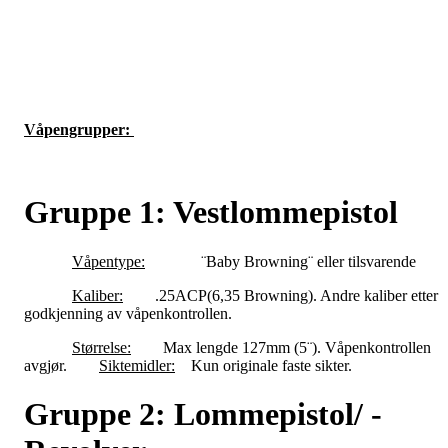
Våpengrupper:
Gruppe 1: Vestlommepistol
Våpentype:
¨Baby Browning¨ eller tilsvarende
Kaliber:
.25ACP(6,35 Browning). Andre kaliber etter
godkjenning av våpenkontrollen.
Størrelse:
Max lengde 127mm (5¨). Våpenkontrollen
avgjør.
Siktemidler:
Kun originale faste sikter.
Gruppe 2: Lommepistol/ -