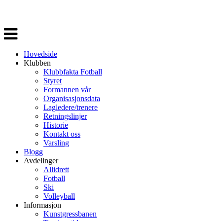
Veksle
navigasjon
Hovedside
Klubben
Klubbfakta Fotball
Styret
Formannen vår
Organisasjonsdata
Lagledere/trenere
Retningslinjer
Historie
Kontakt oss
Varsling
Blogg
Avdelinger
Allidrett
Fotball
Ski
Volleyball
Informasjon
Kunstgressbanen