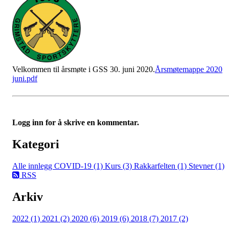
Velkommen til årsmøte i GSS 30. juni 2020.
Årsmøtemappe 2020
juni.pdf
Logg inn for å skrive en kommentar.
Kategori
Alle innlegg
COVID-19 (1)
Kurs (3)
Rakkarfelten (1)
Stevner (1)
RSS
Arkiv
2022 (1)
2021 (2)
2020 (6)
2019 (6)
2018 (7)
2017 (2)