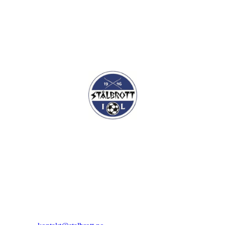
I.L Stålbrott
Sandnesåsen 2
8450 Stokmarknes
Kontakt: