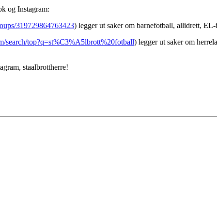
ook og Instagram:
groups/319729864763423
) legger ut saker om barnefotball, allidrett, E
om/search/top?q=st%C3%A5lbrott%20fotball
) legger ut saker om herrel
tagram, staalbrottherre!