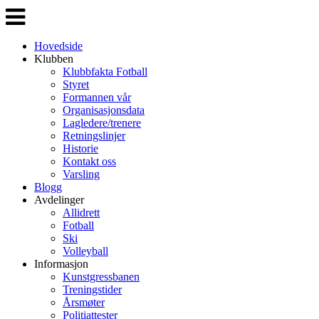
Veksle
navigasjon
Hovedside
Klubben
Klubbfakta Fotball
Styret
Formannen vår
Organisasjonsdata
Lagledere/trenere
Retningslinjer
Historie
Kontakt oss
Varsling
Blogg
Avdelinger
Allidrett
Fotball
Ski
Volleyball
Informasjon
Kunstgressbanen
Treningstider
Årsmøter
Politiattester