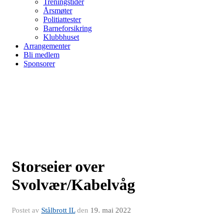
Treningstider
Årsmøter
Politiattester
Barneforsikring
Klubbhuset
Arrangementer
Bli medlem
Sponsorer
Storseier over
Svolvær/Kabelvåg
Postet av
Stålbrott IL
den
19. mai 2022