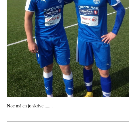
Noe må en jo skrive........