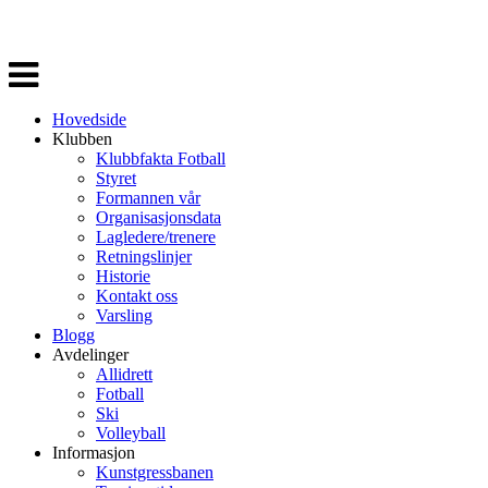
Veksle
navigasjon
Hovedside
Klubben
Klubbfakta Fotball
Styret
Formannen vår
Organisasjonsdata
Lagledere/trenere
Retningslinjer
Historie
Kontakt oss
Varsling
Blogg
Avdelinger
Allidrett
Fotball
Ski
Volleyball
Informasjon
Kunstgressbanen