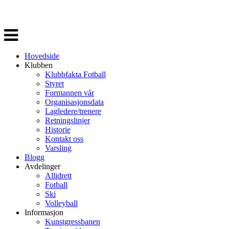
Veksle
navigasjon
Hovedside
Klubben
Klubbfakta Fotball
Styret
Formannen vår
Organisasjonsdata
Lagledere/trenere
Retningslinjer
Historie
Kontakt oss
Varsling
Blogg
Avdelinger
Allidrett
Fotball
Ski
Volleyball
Informasjon
Kunstgressbanen