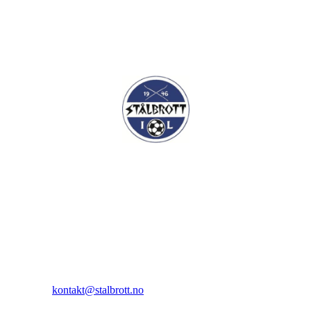
I.L Stålbrott
Sandnesåsen 2
8450 Stokmarknes
Kontakt:
E-post:
kontakt@stalbrott.no