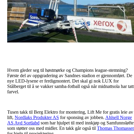
Hvem gleder seg til høstmørke og Champions league-stemning?
Første del av oppgradering av Sandnes stadion er gjennomført. De
nye LED-lysene er ferdigmontert. Det skal gi nok LUX for
Stålberget til å se vakker samba-fotball også når midnattsola har tatt
farvel.
Tusen takk til Berg Elektro for montering, Lift Me for gratis leie av
lift,
Nordlaks Produkter AS
for sponsing av jobben.
Ahlsell Norge
AS Avd Sortlabd
som har hjulpet til med innkjøp og Samfunnsløfte
som støtter oss med midler. En takk går også til
Thomas Thomasse
for
hjelp til prosjektering.