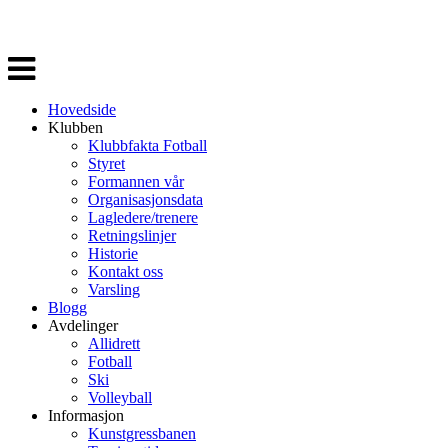
Veksle
navigasjon
Hovedside
Klubben
Klubbfakta Fotball
Styret
Formannen vår
Organisasjonsdata
Lagledere/trenere
Retningslinjer
Historie
Kontakt oss
Varsling
Blogg
Avdelinger
Allidrett
Fotball
Ski
Volleyball
Informasjon
Kunstgressbanen