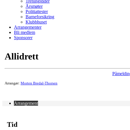
Treningstider
Årsmøter
Politiattester
Barneforsikring
Klubbhuset
Arrangementer
Bli medlem
Sponsorer
Allidrett
Påmeldin
Arrangør:
Morten Bredal-Thorsen
Arrangement
Tid