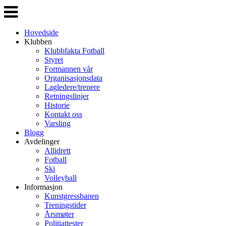
Veksle
navigasjon
Hovedside
Klubben
Klubbfakta Fotball
Styret
Formannen vår
Organisasjonsdata
Lagledere/trenere
Retningslinjer
Historie
Kontakt oss
Varsling
Blogg
Avdelinger
Allidrett
Fotball
Ski
Volleyball
Informasjon
Kunstgressbanen
Treningstider
Årsmøter
Politiattester