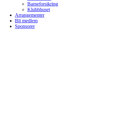
Barneforsikring
Klubbhuset
Arrangementer
Bli medlem
Sponsorer
I.L Stålbrott
Sandnesåsen 2