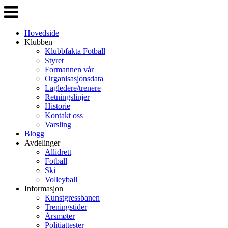
Veksle
navigasjon
Hovedside
Klubben
Klubbfakta Fotball
Styret
Formannen vår
Organisasjonsdata
Lagledere/trenere
Retningslinjer
Historie
Kontakt oss
Varsling
Blogg
Avdelinger
Allidrett
Fotball
Ski
Volleyball
Informasjon
Kunstgressbanen
Treningstider
Årsmøter
Politiattester