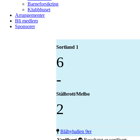
Barneforsikring
Klubbhuset
Arrangementer
Bli medlem
Sponsorer
Sortland 1
6
-
Stålbrott/Melbo
2
Blåbyhallen 9er
Verifisert
Resultatet er verifisert