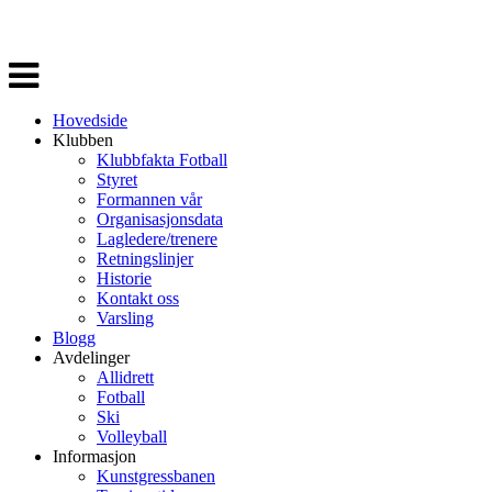
Veksle
navigasjon
Hovedside
Klubben
Klubbfakta Fotball
Styret
Formannen vår
Organisasjonsdata
Lagledere/trenere
Retningslinjer
Historie
Kontakt oss
Varsling
Blogg
Avdelinger
Allidrett
Fotball
Ski
Volleyball
Informasjon
Kunstgressbanen