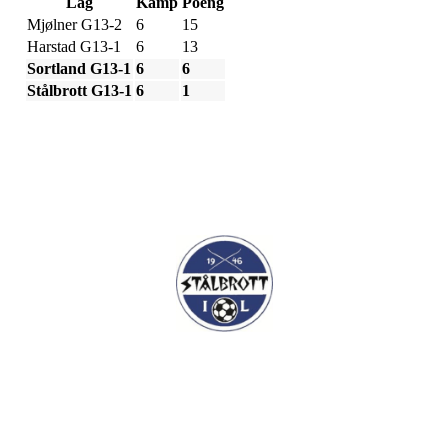
Lag
Kamp
Poeng
Mjølner G13-2
6
15
Harstad G13-1
6
13
Sortland G13-1
6
6
Stålbrott G13-1
6
1
I.L Stålbrott
Sandnesåsen 2
8450 Stokmarknes