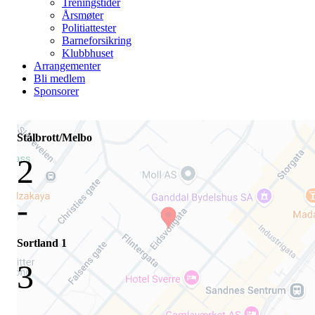
Treningstider
Årsmøter
Politiattester
Barneforsikring
Klubbhuset
Arrangementer
Bli medlem
Sponsorer
Stålbrott/Melbo
2
-
Sortland 1
3