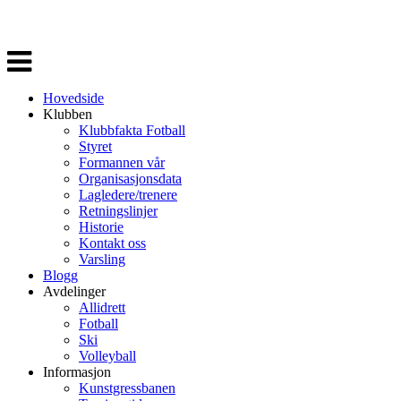
Veksle
navigasjon
Hovedside
Klubben
Klubbfakta Fotball
Styret
Formannen vår
Organisasjonsdata
Lagledere/trenere
Retningslinjer
Historie
Kontakt oss
Varsling
Blogg
Avdelinger
Allidrett
Fotball
Ski
Volleyball
Informasjon
Kunstgressbanen