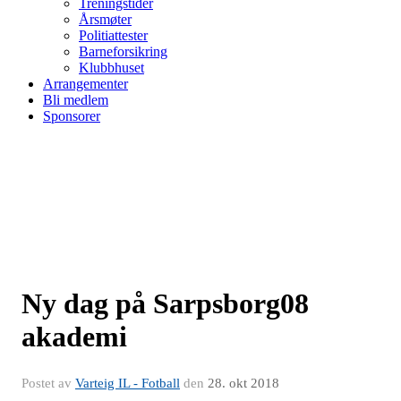
Treningstider
Årsmøter
Politiattester
Barneforsikring
Klubbhuset
Arrangementer
Bli medlem
Sponsorer
Ny dag på Sarpsborg08
akademi
Postet av
Varteig IL - Fotball
den
28. okt 2018