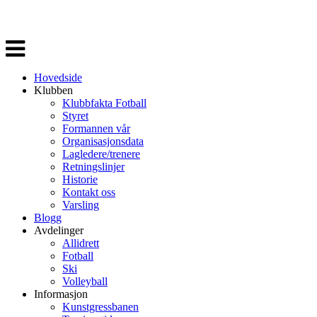
Veksle
navigasjon
Hovedside
Klubben
Klubbfakta Fotball
Styret
Formannen vår
Organisasjonsdata
Lagledere/trenere
Retningslinjer
Historie
Kontakt oss
Varsling
Blogg
Avdelinger
Allidrett
Fotball
Ski
Volleyball
Informasjon
Kunstgressbanen