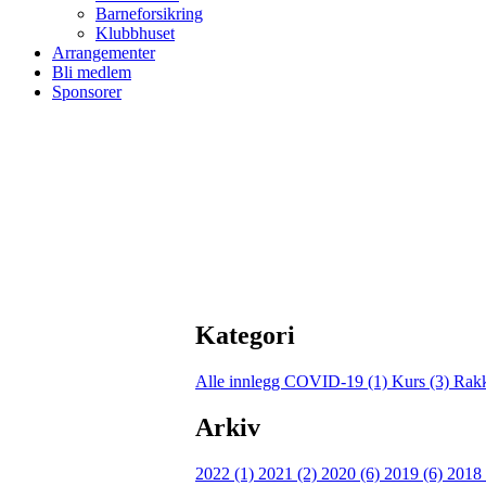
Barneforsikring
Klubbhuset
Arrangementer
Bli medlem
Sponsorer
Kategori
Alle innlegg
COVID-19 (1)
Kurs (3)
Rakk
Arkiv
2022 (1)
2021 (2)
2020 (6)
2019 (6)
2018