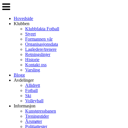
Veksle
navigasjon
Hovedside
Klubben
Klubbfakta Fotball
Styret
Formannen vår
Organisasjonsdata
Lagledere/trenere
Retningslinjer
Historie
Kontakt oss
Varsling
Blogg
Avdelinger
Allidrett
Fotball
Ski
Volleyball
Informasjon
Kunstgressbanen
Treningstider
Årsmøter
Politiattester