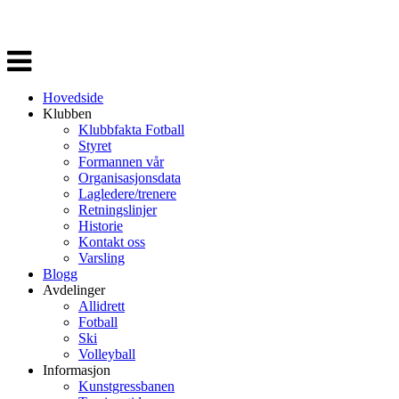
Veksle
navigasjon
Hovedside
Klubben
Klubbfakta Fotball
Styret
Formannen vår
Organisasjonsdata
Lagledere/trenere
Retningslinjer
Historie
Kontakt oss
Varsling
Blogg
Avdelinger
Allidrett
Fotball
Ski
Volleyball
Informasjon
Kunstgressbanen