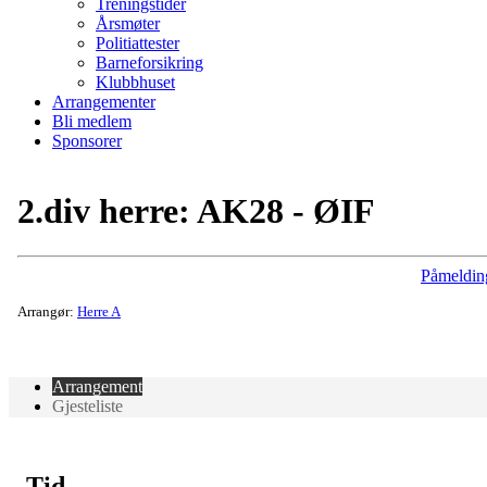
Treningstider
Årsmøter
Politiattester
Barneforsikring
Klubbhuset
Arrangementer
Bli medlem
Sponsorer
2.div herre: AK28 - ØIF
Påmeldin
Arrangør:
Herre A
Arrangement
Gjesteliste
Tid