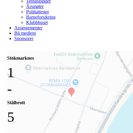
Treningstider
Årsmøter
Politiattester
Barneforsikring
Klubbhuset
Arrangementer
Bli medlem
Sponsorer
Stokmarknes
1
-
Stålbrott
5