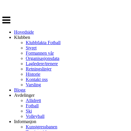
Veksle
navigasjon
Hovedside
Klubben
Klubbfakta Fotball
Styret
Formannen vår
Organisasjonsdata
Lagledere/trenere
Retningslinjer
Historie
Kontakt oss
Varsling
Blogg
Avdelinger
Allidrett
Fotball
Ski
Volleyball
Informasjon
Kunstgressbanen