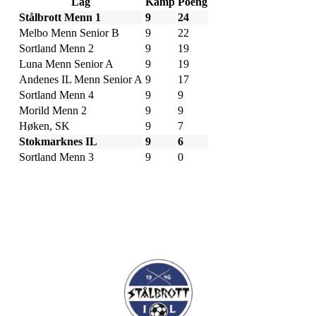
Lag
Kamp
Poeng
Stålbrott Menn 1
9
24
Melbo Menn Senior B
9
22
Sortland Menn 2
9
19
Luna Menn Senior A
9
19
Andenes IL Menn Senior A
9
17
Sortland Menn 4
9
9
Morild Menn 2
9
9
Høken, SK
9
7
Stokmarknes IL
9
6
Sortland Menn 3
9
0