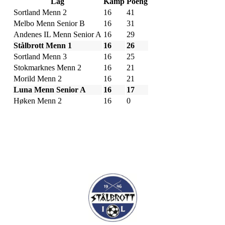
Lag
Kamp
Poeng
Sortland Menn 2
16
41
Melbo Menn Senior B
16
31
Andenes IL Menn Senior A
16
29
Stålbrott Menn 1
16
26
Sortland Menn 3
16
25
Stokmarknes Menn 2
16
21
Morild Menn 2
16
21
Luna Menn Senior A
16
17
Høken Menn 2
16
0