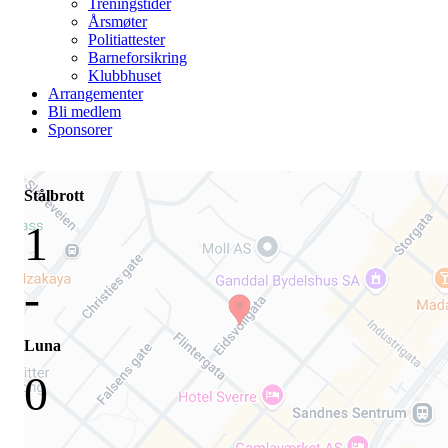
Treningstider
Årsmøter
Politiattester
Barneforsikring
Klubbhuset
Arrangementer
Bli medlem
Sponsorer
Stålbrott
1
-
Luna
0