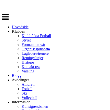
Veksle
navigasjon
Hovedside
Klubben
Klubbfakta Fotball
Styret
Formannen vår
Organisasjonsdata
Lagledere/trenere
Retningslinjer
Historie
Kontakt oss
Varsling
Blogg
Avdelinger
Allidrett
Fotball
Ski
Volleyball
Informasjon
Kunstgressbanen