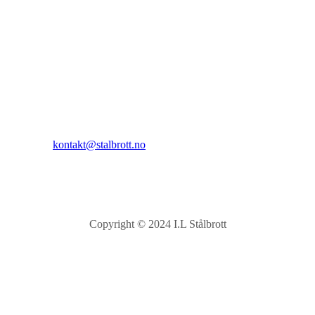
I.L Stålbrott
Sandnesåsen 2
8450 Stokmarknes
Kontakt:
E-post:
kontakt@stalbrott.no
Copyright © 2024 I.L Stålbrott