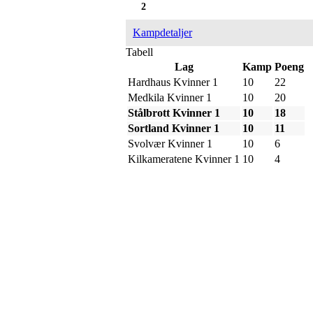
2
Kampdetaljer
Tabell
Lag
Kamp
Poeng
Hardhaus Kvinner 1
10
22
Medkila Kvinner 1
10
20
Stålbrott Kvinner 1
10
18
Sortland Kvinner 1
10
11
Svolvær Kvinner 1
10
6
Kilkameratene Kvinner 1
10
4