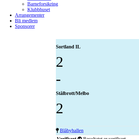
Barneforsikring
Klubbhuset
Arrangementer
Bli medlem
Sponsorer
Sortland IL
2
-
Stålbrott/Melbo
2
Blåbyhallen
Verifisert
Resultatet er verifisert