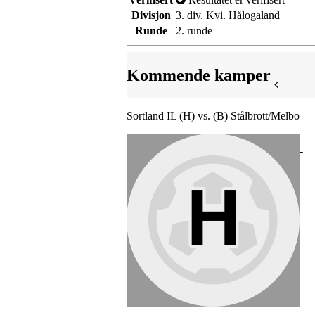
Divisjon
3. div. Kvi. Hålogaland
Runde
2. runde
Kommende kamper
Sortland IL (H) vs. (B) Stålbrott/Melbo
-