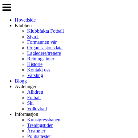
Veksle
navigasjon
Hovedside
Klubben
Klubbfakta Fotball
Styret
Formannen vår
Organisasjonsdata
Lagledere/trenere
Retningslinjer
Historie
Kontakt oss
Varsling
Blogg
Avdelinger
Allidrett
Fotball
Ski
Volleyball
Informasjon
Kunstgressbanen
Treningstider
Årsmøter
Politiattester