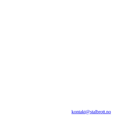
I.L Stålbrott
Sandnesåsen 2
8450 Stokmarknes
Kontakt:
E-post:
kontakt@stalbrott.no