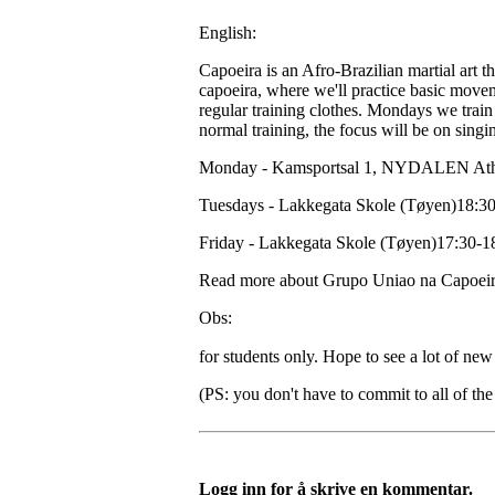
English:
Capoeira is an Afro-Brazilian martial art 
capoeira, where we'll practice basic moveme
regular training clothes. Mondays we trai
normal training, the focus will be on sin
Monday - Kamsportsal 1, NYDALEN Athle
Tuesdays - Lakkegata Skole (Tøyen)18:3
Friday - Lakkegata Skole (Tøyen)17:30-1
Read more about Grupo Uniao na Capoeira 
Obs:
for students only. Hope to see a lot of n
(PS: you don't have to commit to all of the 
Logg inn for å skrive en kommentar.