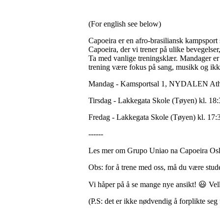
(For english see below)
Capoeira er en afro-brasiliansk kampsport 
Capoeira, der vi trener på ulike bevegelser
Ta med vanlige treningsklær. Mandager er v
trening være fokus på sang, musikk og ik
Mandag - Kamsportsal 1, NYDALEN Athle
Tirsdag - Lakkegata Skole (Tøyen) kl. 18
Fredag - Lakkegata Skole (Tøyen) kl. 17:3
------
Les mer om Grupo Uniao na Capoeira Oslo,
Obs: for å trene med oss, må du være stud
Vi håper på å se mange nye ansikt! 😃 
(P.S: det er ikke nødvendig å forplikte seg 