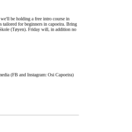
e'll be holding a free intro course in
s tailored for beginners in capoeira. Bring
ole (Tøyen). Friday will, in addition no
 media (FB and Instagram: Osi Capoeira)