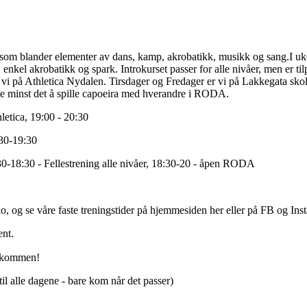
som blander elementer av dans, kamp, akrobatikk, musikk og sang.I uke 
, enkel akrobatikk og spark. Introkurset passer for alle nivåer, men er t
i på Athletica Nydalen. Tirsdager og Fredager er vi på Lakkegata skole (
ke minst det å spille capoeira med hverandre i RODA.
tica, 19:00 - 20:30
:30-19:30
0-18:30 - Fellestrening alle nivåer, 18:30-20 - åpen RODA
 og se våre faste treningstider på hjemmesiden her eller på FB og In
ent.
Velkommen!
til alle dagene - bare kom når det passer)