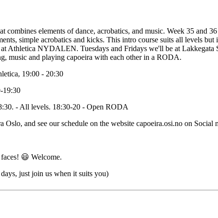
that combines elements of dance, acrobatics, and music. Week 35 and 36 w
nts, simple acrobatics and kicks. This intro course suits all levels but i
n at Athletica NYDALEN. Tuesdays and Fridays we'll be at Lakkegata Sk
ging, music and playing capoeira with each other in a RODA.
tica, 19:00 - 20:30
0-19:30
8:30. - All levels. 18:30-20 - Open RODA
Oslo, and see our schedule on the website capoeira.osi.no on Social
ew faces! 😃 Welcome.
days, just join us when it suits you)