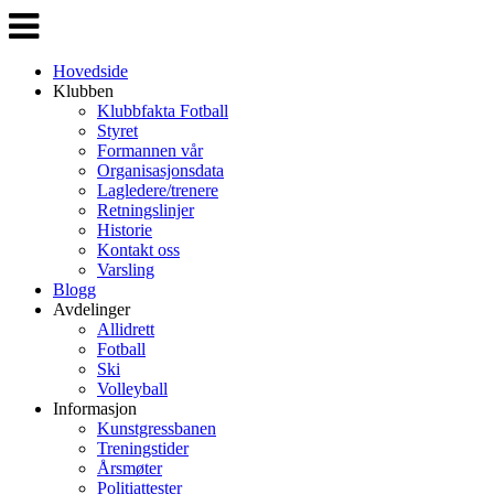
Veksle
navigasjon
Hovedside
Klubben
Klubbfakta Fotball
Styret
Formannen vår
Organisasjonsdata
Lagledere/trenere
Retningslinjer
Historie
Kontakt oss
Varsling
Blogg
Avdelinger
Allidrett
Fotball
Ski
Volleyball
Informasjon
Kunstgressbanen
Treningstider
Årsmøter
Politiattester