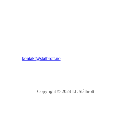
I.L Stålbrott
Sandnesåsen 2
8450 Stokmarknes
Kontakt:
E-post:
kontakt@stalbrott.no
Copyright © 2024 I.L Stålbrott