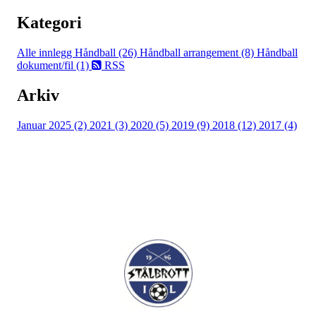
Kategori
Alle innlegg
Håndball (26)
Håndball arrangement (8)
Håndball
dokument/fil (1)
RSS
Arkiv
Januar 2025 (2)
2021 (3)
2020 (5)
2019 (9)
2018 (12)
2017 (4)