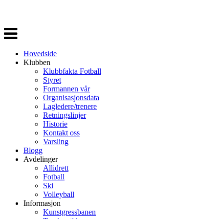
Veksle
navigasjon
Hovedside
Klubben
Klubbfakta Fotball
Styret
Formannen vår
Organisasjonsdata
Lagledere/trenere
Retningslinjer
Historie
Kontakt oss
Varsling
Blogg
Avdelinger
Allidrett
Fotball
Ski
Volleyball
Informasjon
Kunstgressbanen