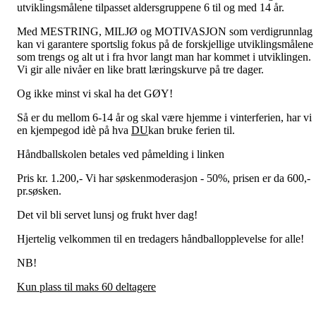
utviklingsmålene tilpasset aldersgruppene 6 til og med 14 år.
Med MESTRING, MILJØ og MOTIVASJON som verdigrunnlag
kan vi garantere sportslig fokus på de forskjellige utviklingsmålene
som trengs og alt ut i fra hvor langt man har kommet i utviklingen.
Vi gir alle nivåer en like bratt læringskurve på tre dager.
Og ikke minst vi skal ha det GØY!
Så er du mellom 6-14 år og skal være hjemme i vinterferien, har vi
en kjempegod idè på hva
DU
kan bruke ferien til.
Håndballskolen betales ved påmelding i linken
Pris kr. 1.200,- Vi har søskenmoderasjon - 50%, prisen er da 600,-
pr.søsken.
Det vil bli servet lunsj og frukt hver dag!
Hjertelig velkommen til en tredagers håndballopplevelse for alle!
NB!
Kun plass til maks 60 deltagere