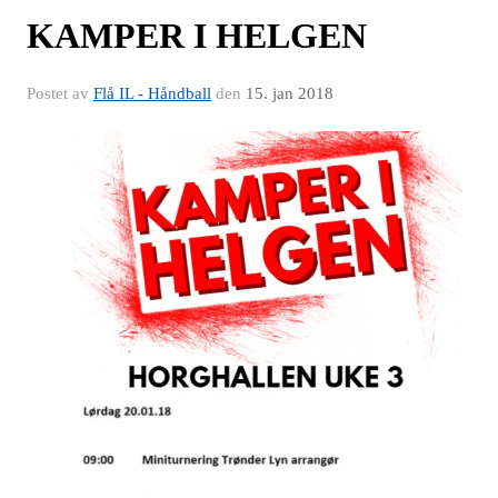
KAMPER I HELGEN
Postet av
Flå IL - Håndball
den
15. jan 2018