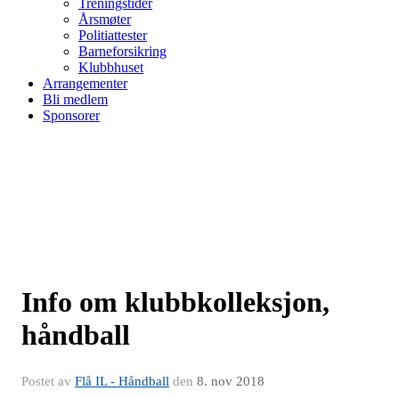
Treningstider
Årsmøter
Politiattester
Barneforsikring
Klubbhuset
Arrangementer
Bli medlem
Sponsorer
Info om klubbkolleksjon,
håndball
Postet av
Flå IL - Håndball
den
8. nov 2018