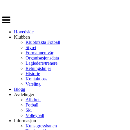
Veksle
navigasjon
Hovedside
Klubben
Klubbfakta Fotball
Styret
Formannen vår
Organisasjonsdata
Lagledere/trenere
Retningslinjer
Historie
Kontakt oss
Varsling
Blogg
Avdelinger
Allidrett
Fotball
Ski
Volleyball
Informasjon
Kunstgressbanen