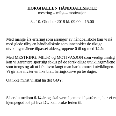
HORGHALLEN HÅNDBALLSKOLE
mestring – miljø – motivasjon
8.- 10. Oktober 2018 kl. 09.00 – 15.00
Med mange års erfaring som arrangør av håndballskole kan vi nå
med glede tilby en håndballskole som inneholder de riktige
utviklingsmålene tilpasset aldersgruppene 6 til og med 14 år.
Med MESTRING, MILJØ og MOTIVASJON som verdigrunnlag
kan vi garantere sportslig fokus på de forskjellige utviklingsmålene
som trengs og alt ut i fra hvor langt man har kommet i utviklingen.
Vi gir alle nivåer en like bratt læringskurve på tre dager.
Og ikke minst vi skal ha det GØY!
Så er du mellom 6-14 år og skal være hjemme i høstferien, har vi e
kjempegod idè på hva
DU
kan bruke ferien til.