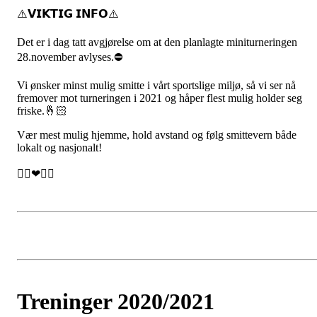
⚠️𝗩𝗜𝗞𝗧𝗜𝗚 𝗜𝗡𝗙𝗢⚠️
Det er i dag tatt avgjørelse om at den planlagte miniturneringen
28.november avlyses.⛔
Vi ønsker minst mulig smitte i vårt sportslige miljø, så vi ser nå
fremover mot turneringen i 2021 og håper flest mulig holder seg
friske.🤞🏻
Vær mest mulig hjemme, hold avstand og følg smittevern både
lokalt og nasjonalt!
🤾‍♂️❤🤾‍♀️
Treninger 2020/2021