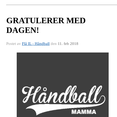
GRATULERER MED
DAGEN!
Postet av
Flå IL - Håndball
den
11. feb 2018