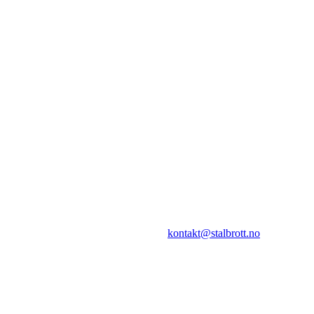
I.L Stålbrott
Sandnesåsen 2
8450 Stokmarknes
Kontakt:
E-post:
kontakt@stalbrott.no