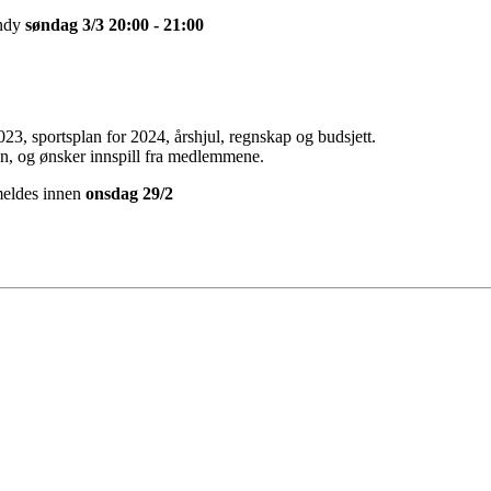
andy
søn
dag 3/3 20:00 - 21:00
023, sportsplan for 2024, årshjul, regnskap og budsjett.
ngen, og ønsker innspill fra medlemmene.
meldes innen
ons
dag 29/2