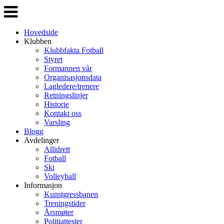
Veksle
navigasjon
Hovedside
Klubben
Klubbfakta Fotball
Styret
Formannen vår
Organisasjonsdata
Lagledere/trenere
Retningslinjer
Historie
Kontakt oss
Varsling
Blogg
Avdelinger
Allidrett
Fotball
Ski
Volleyball
Informasjon
Kunstgressbanen
Treningstider
Årsmøter
Politiattester