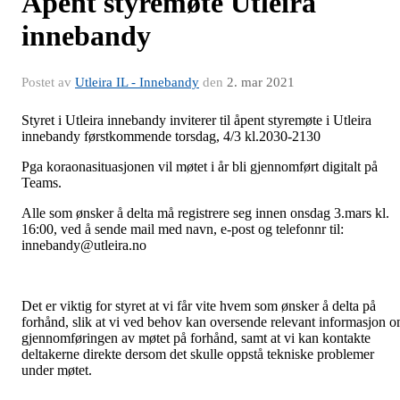
Åpent styremøte Utleira
innebandy
Postet av
Utleira IL - Innebandy
den
2. mar 2021
Styret i Utleira innebandy inviterer til åpent styremøte i Utleira
innebandy førstkommende torsdag, 4/3 kl.2030-2130
Pga koraonasituasjonen vil møtet i år bli gjennomført digitalt på
Teams.
Alle som ønsker å delta må registrere seg innen onsdag 3.mars kl.
16:00, ved å sende mail med navn, e-post og telefonnr til:
innebandy@utleira.no
Det er viktig for styret at vi får vite hvem som ønsker å delta på
forhånd, slik at vi ved behov kan oversende relevant informasjon 
gjennomføringen av møtet på forhånd, samt at vi kan kontakte
deltakerne direkte dersom det skulle oppstå tekniske problemer
under møtet.