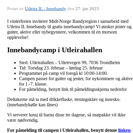
Postet av
Utleira IL - Innebandy
den
27. jan 2023
I vinterferien inviterer Midt-Norge Bandyregion i samarbeid med
Utleira IL Innebandy til gratis innebandycamp! Vi ønsker jenter og
gutter, aktive eller nybegynnere, velkommen til en morsom
opplevelse!
Innebandycamp i Utleirahallen
Sted: Utleirahallen – Utleirvegen 99, 7036 Trondheim
Tid: Torsdag 23. februar – lørdag 25. februar
Programmet på camp vil foregå kl 10:00-14:00.
Campen passer for gutter og jenter, for nykommere og aktive
fra 1.-7. klasse.
For påmelding, benytt link til påmeldingsskjema nedenfor
Deltakerne må ta med drikkeflaske, treningsklær og innesko.
(innebandykølle kan lånes)
Vi serverer lunsj til barna disse tre dagene, så matpakke vil ikke
være nødvendig.
For påmelding til campen i Utleirahallen, benytt denne
linken