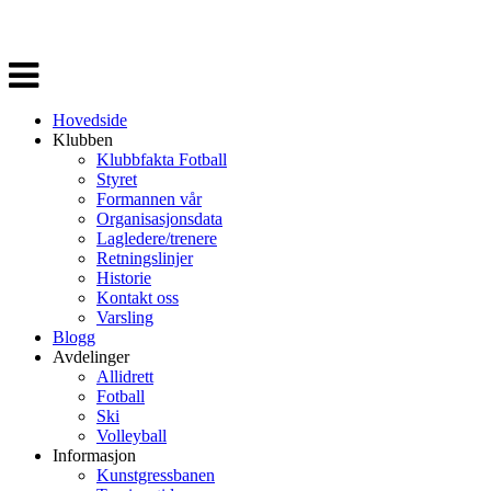
Veksle
navigasjon
Hovedside
Klubben
Klubbfakta Fotball
Styret
Formannen vår
Organisasjonsdata
Lagledere/trenere
Retningslinjer
Historie
Kontakt oss
Varsling
Blogg
Avdelinger
Allidrett
Fotball
Ski
Volleyball
Informasjon
Kunstgressbanen