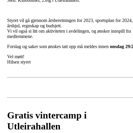
Sted: Klubbhuset, 2.etg i Utleirahallen.
Styret vil gå gjennom årsberetningen for 2023, sportsplan for 2024,
årshjul, regnskap og budsjett.
Vi vil også si litt om aktiviteten i avdelingen, og ønsker innspill fra
medlemmene.
Forslag og saker som ønskes tatt opp må meldes innen
ons
dag 29/
Vel møtt!
Hilsen styret
Gratis vintercamp i
Utleirahallen