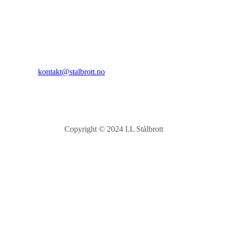
Sandnesåsen 2
8450 Stokmarknes
Kontakt:
E-post:
kontakt@stalbrott.no
Copyright © 2024 I.L Stålbrott