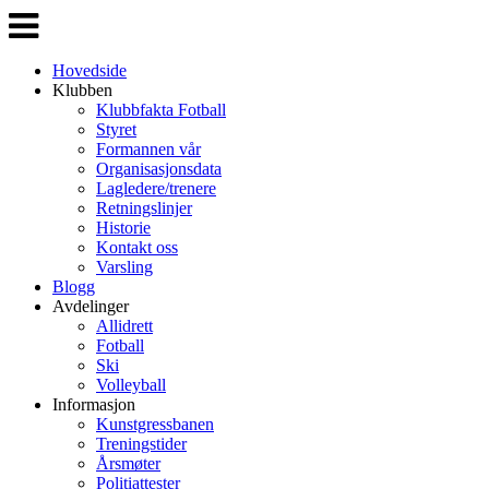
Veksle
navigasjon
Hovedside
Klubben
Klubbfakta Fotball
Styret
Formannen vår
Organisasjonsdata
Lagledere/trenere
Retningslinjer
Historie
Kontakt oss
Varsling
Blogg
Avdelinger
Allidrett
Fotball
Ski
Volleyball
Informasjon
Kunstgressbanen
Treningstider
Årsmøter
Politiattester