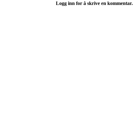
Logg inn for å skrive en kommentar.
I.L Stålbrott
Sandnesåsen 2
8450 Stokmarknes