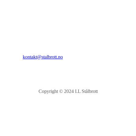
I.L Stålbrott
Sandnesåsen 2
8450 Stokmarknes
Kontakt:
E-post:
kontakt@stalbrott.no
Copyright © 2024 I.L Stålbrott