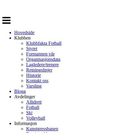
Veksle
navigasjon
Hovedside
Klubben
Klubbfakta Fotball
Styret
Formannen vår
Organisasjonsdata
Lagledere/trenere
Retningslinjer
Historie
Kontakt oss
Varsling
Blogg
Avdelinger
Allidrett
Fotball
Ski
Volleyball
Informasjon
Kunstgressbanen