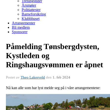
Treningstider
Årsmøter
Politiattester
Barneforsikring
Klubbhuset
Arrangementer
Bli medlem
Sponsorer
Påmelding Tønsbergdysten,
Kystleden og
Ringshaugsvømmen er åpnet
Postet av
Theo Lakerveld
den
1. feb 2024
Nå kan alle som har lyst melde seg på i våre arrangementene: