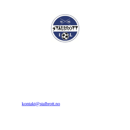
I.L Stålbrott
Sandnesåsen 2
8450 Stokmarknes
Kontakt:
E-post:
kontakt@stalbrott.no