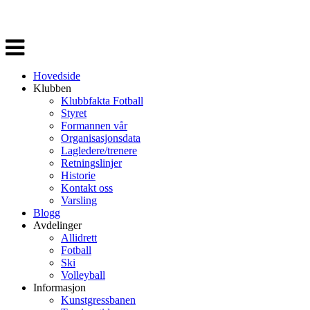
Veksle
navigasjon
Hovedside
Klubben
Klubbfakta Fotball
Styret
Formannen vår
Organisasjonsdata
Lagledere/trenere
Retningslinjer
Historie
Kontakt oss
Varsling
Blogg
Avdelinger
Allidrett
Fotball
Ski
Volleyball
Informasjon
Kunstgressbanen