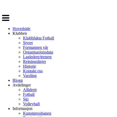
Veksle
navigasjon
Hovedside
Klubben
Klubbfakta Fotball
Styret
Formannen vår
Organisasjonsdata
Lagledere/trenere
Retningslinjer
Historie
Kontakt oss
Varsling
Blogg
Avdelinger
Allidrett
Fotball
Ski
Volleyball
Informasjon
Kunstgressbanen