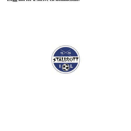
I.L Stålbrott
Sandnesåsen 2
8450 Stokmarknes
Kontakt: