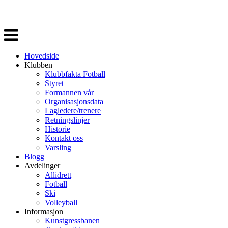
Veksle
navigasjon
Hovedside
Klubben
Klubbfakta Fotball
Styret
Formannen vår
Organisasjonsdata
Lagledere/trenere
Retningslinjer
Historie
Kontakt oss
Varsling
Blogg
Avdelinger
Allidrett
Fotball
Ski
Volleyball
Informasjon
Kunstgressbanen