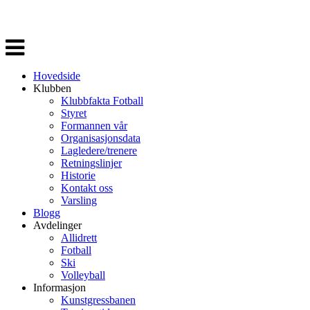
Veksle
navigasjon
Hovedside
Klubben
Klubbfakta Fotball
Styret
Formannen vår
Organisasjonsdata
Lagledere/trenere
Retningslinjer
Historie
Kontakt oss
Varsling
Blogg
Avdelinger
Allidrett
Fotball
Ski
Volleyball
Informasjon
Kunstgressbanen