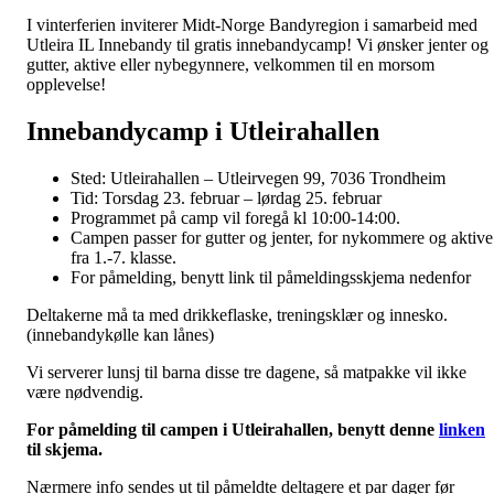
I vinterferien inviterer Midt-Norge Bandyregion i samarbeid med
Utleira IL Innebandy til gratis innebandycamp! Vi ønsker jenter og
gutter, aktive eller nybegynnere, velkommen til en morsom
opplevelse!
Innebandycamp i Utleirahallen
Sted: Utleirahallen – Utleirvegen 99, 7036 Trondheim
Tid: Torsdag 23. februar – lørdag 25. februar
Programmet på camp vil foregå kl 10:00-14:00.
Campen passer for gutter og jenter, for nykommere og aktive
fra 1.-7. klasse.
For påmelding, benytt link til påmeldingsskjema nedenfor
Deltakerne må ta med drikkeflaske, treningsklær og innesko.
(innebandykølle kan lånes)
Vi serverer lunsj til barna disse tre dagene, så matpakke vil ikke
være nødvendig.
For påmelding til campen i Utleirahallen, benytt denne
linken
til skjema.
Nærmere info sendes ut til påmeldte deltagere et par dager før