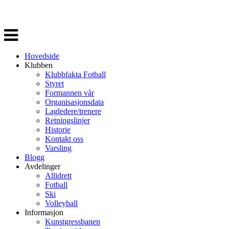
Veksle
navigasjon
Hovedside
Klubben
Klubbfakta Fotball
Styret
Formannen vår
Organisasjonsdata
Lagledere/trenere
Retningslinjer
Historie
Kontakt oss
Varsling
Blogg
Avdelinger
Allidrett
Fotball
Ski
Volleyball
Informasjon
Kunstgressbanen