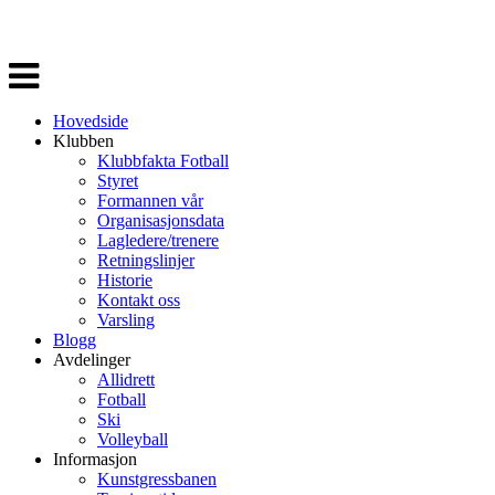
Veksle
navigasjon
Hovedside
Klubben
Klubbfakta Fotball
Styret
Formannen vår
Organisasjonsdata
Lagledere/trenere
Retningslinjer
Historie
Kontakt oss
Varsling
Blogg
Avdelinger
Allidrett
Fotball
Ski
Volleyball
Informasjon
Kunstgressbanen