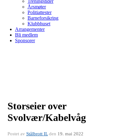
Treningstider
Årsmøter
Politiattester
Barneforsikring
Klubbhuset
Arrangementer
Bli medlem
Sponsorer
Storseier over
Svolvær/Kabelvåg
Postet av
Stålbrott IL
den
19. mai 2022