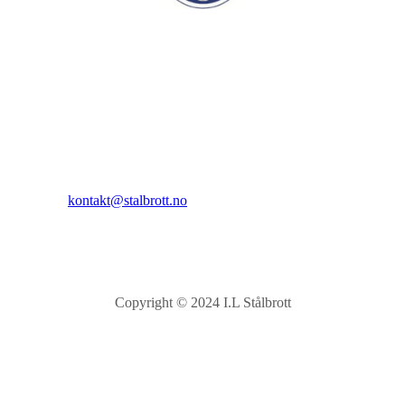
I.L Stålbrott
Sandnesåsen 2
8450 Stokmarknes
Kontakt:
E-post:
kontakt@stalbrott.no
Copyright © 2024 I.L Stålbrott