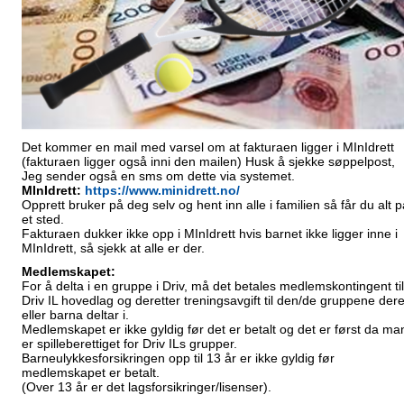
Det kommer en mail med varsel om at fakturaen ligger i MInIdrett
(fakturaen ligger også inni den mailen) Husk å sjekke søppelpost,
Jeg sender også en sms om dette via systemet.
MInIdrett:
https://www.minidrett.no/
Opprett bruker på deg selv og hent inn alle i familien så får du alt p
et sted.
Fakturaen dukker ikke opp i MInIdrett hvis barnet ikke ligger inne i
MInIdrett, så sjekk at alle er der.
Medlemskapet:
For å delta i en gruppe i Driv, må det betales medlemskontingent til
Driv IL hovedlag og deretter treningsavgift til den/de gruppene der
eller barna deltar i.
Medlemskapet er ikke gyldig før det er betalt og det er først da ma
er spilleberettiget for Driv ILs grupper.
Barneulykkesforsikringen opp til 13 år er ikke gyldig før
medlemskapet er betalt.
(Over 13 år er det lagsforsikringer/lisenser).