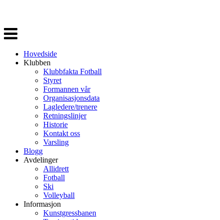
Veksle
navigasjon
Hovedside
Klubben
Klubbfakta Fotball
Styret
Formannen vår
Organisasjonsdata
Lagledere/trenere
Retningslinjer
Historie
Kontakt oss
Varsling
Blogg
Avdelinger
Allidrett
Fotball
Ski
Volleyball
Informasjon
Kunstgressbanen