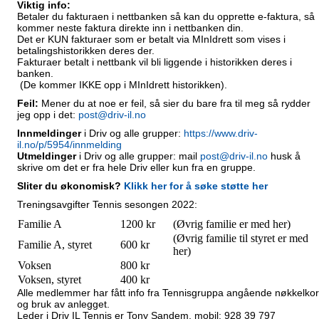
Viktig info:
Betaler du fakturaen i nettbanken så kan du opprette e-faktura, så
kommer neste faktura direkte inn i nettbanken din.
Det er
KUN fakturaer som er betalt via MInIdrett som vises i
betalingshistorikken deres der.
Fakturaer betalt i nettbank vil bli liggende i historikken deres i
banken.
(De kommer IKKE opp i MInIdrett historikken).
Feil:
Mener du at noe er feil, så sier du bare fra til meg så rydder
jeg opp i det:
post@driv-il.no
Inn
meldinger
i Driv og alle grupper:
https://www.driv-
il.no/p/5954/innmelding
Ut
meldinger
i Driv og alle grupper: mail
post@driv-il.no
husk å
skrive om det er fra hele Driv eller kun fra en gruppe.
Sliter du økonomisk?
Klikk her for å søke støtte her
Treningsavgifter Tennis sesongen 2022:
Familie A
1200 kr
(Øvrig familie er med her)
(Øvrig familie til styret er med
Familie A, styret
600 kr
her)
Voksen
800 kr
Voksen, styret
400 kr
Alle medlemmer har fått info fra Tennisgruppa angående nøkkelkor
og bruk av anlegget.
Leder i Driv IL Tennis er Tony Sandem, mobil: 928 39 797