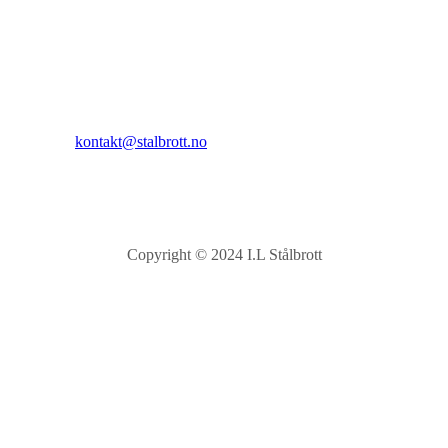
Sandnesåsen 2
8450 Stokmarknes
Kontakt:
E-post:
kontakt@stalbrott.no
Copyright © 2024 I.L Stålbrott