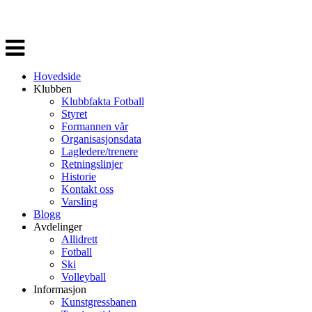
Veksle
navigasjon
Hovedside
Klubben
Klubbfakta Fotball
Styret
Formannen vår
Organisasjonsdata
Lagledere/trenere
Retningslinjer
Historie
Kontakt oss
Varsling
Blogg
Avdelinger
Allidrett
Fotball
Ski
Volleyball
Informasjon
Kunstgressbanen