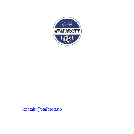
I.L Stålbrott
Sandnesåsen 2
8450 Stokmarknes
Kontakt:
E-post:
kontakt@stalbrott.no