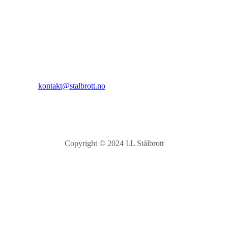
I.L Stålbrott
Sandnesåsen 2
8450 Stokmarknes
Kontakt:
E-post:
kontakt@stalbrott.no
Copyright © 2024 I.L Stålbrott