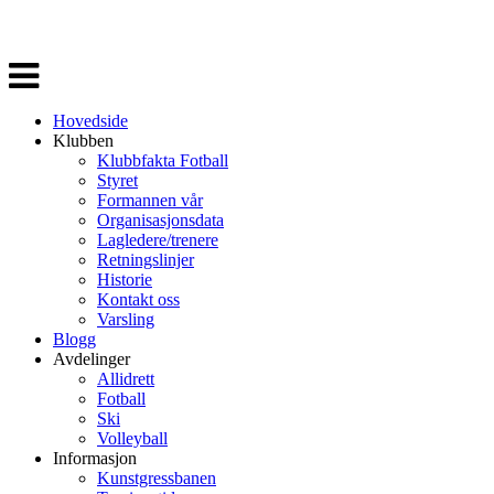
Veksle
navigasjon
Hovedside
Klubben
Klubbfakta Fotball
Styret
Formannen vår
Organisasjonsdata
Lagledere/trenere
Retningslinjer
Historie
Kontakt oss
Varsling
Blogg
Avdelinger
Allidrett
Fotball
Ski
Volleyball
Informasjon
Kunstgressbanen