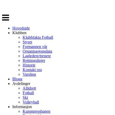
Veksle
navigasjon
Hovedside
Klubben
Klubbfakta Fotball
Styret
Formannen vår
Organisasjonsdata
Lagledere/trenere
Retningslinjer
Historie
Kontakt oss
Varsling
Blogg
Avdelinger
Allidrett
Fotball
Ski
Volleyball
Informasjon
Kunstgressbanen