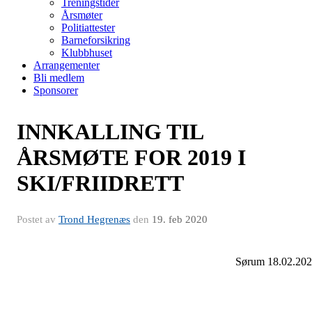
Treningstider
Årsmøter
Politiattester
Barneforsikring
Klubbhuset
Arrangementer
Bli medlem
Sponsorer
INNKALLING TIL
ÅRSMØTE FOR 2019 I
SKI/FRIIDRETT
Postet av
Trond Hegrenæs
den
19. feb 2020
Sørum 18.02.20