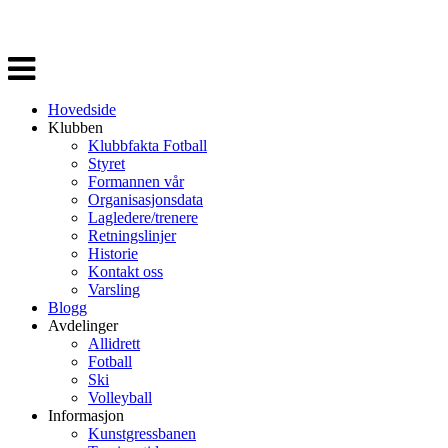
Veksle
navigasjon
Hovedside
Klubben
Klubbfakta Fotball
Styret
Formannen vår
Organisasjonsdata
Lagledere/trenere
Retningslinjer
Historie
Kontakt oss
Varsling
Blogg
Avdelinger
Allidrett
Fotball
Ski
Volleyball
Informasjon
Kunstgressbanen