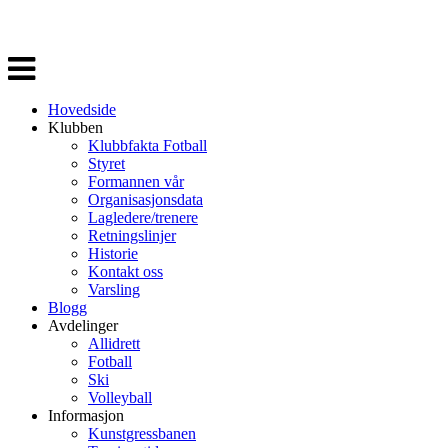
Veksle
navigasjon
Hovedside
Klubben
Klubbfakta Fotball
Styret
Formannen vår
Organisasjonsdata
Lagledere/trenere
Retningslinjer
Historie
Kontakt oss
Varsling
Blogg
Avdelinger
Allidrett
Fotball
Ski
Volleyball
Informasjon
Kunstgressbanen