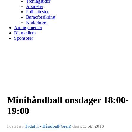
Treningstider
Årsmøter
Politiattester
Barneforsikring
Klubbhuset
Arrangementer
Bli medlem
Sponsorer
Minihåndball onsdager 18:00-
19:00
Postet av
Tydal il - Håndball(Gren)
den
31. okt 2018