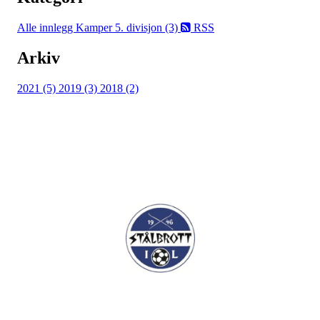
Alle innlegg
Kamper 5. divisjon (3)
RSS
Arkiv
2021 (5)
2019 (3)
2018 (2)
I.L Stålbrott