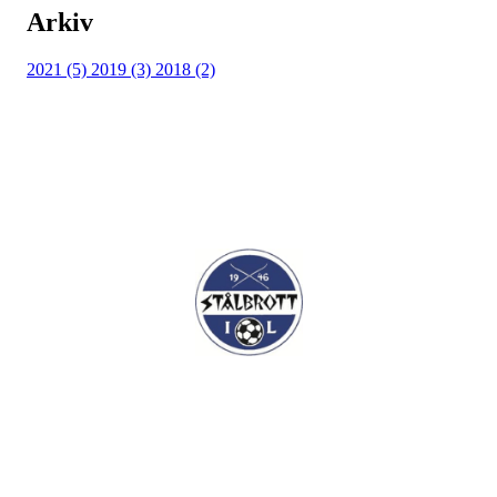
Arkiv
2021 (5)
2019 (3)
2018 (2)
I.L Stålbrott
Sandnesåsen 2
8450 Stokmarknes