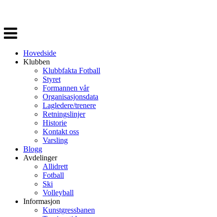
Veksle
navigasjon
Hovedside
Klubben
Klubbfakta Fotball
Styret
Formannen vår
Organisasjonsdata
Lagledere/trenere
Retningslinjer
Historie
Kontakt oss
Varsling
Blogg
Avdelinger
Allidrett
Fotball
Ski
Volleyball
Informasjon
Kunstgressbanen