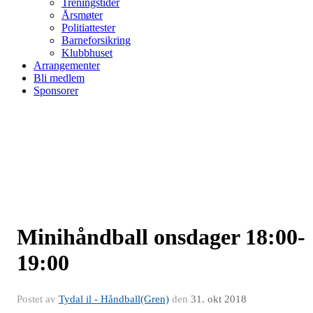
Treningstider
Årsmøter
Politiattester
Barneforsikring
Klubbhuset
Arrangementer
Bli medlem
Sponsorer
Minihåndball onsdager 18:00-
19:00
Postet av
Tydal il - Håndball(Gren)
den
31. okt 2018