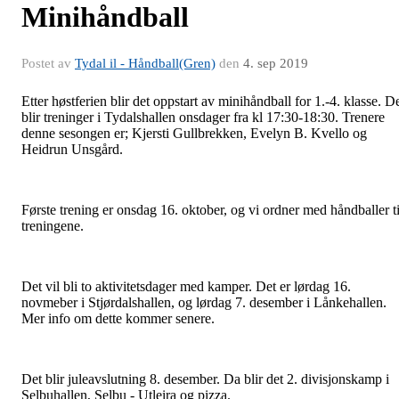
Minihåndball
Postet av
Tydal il - Håndball(Gren)
den
4. sep 2019
Etter høstferien blir det oppstart av minihåndball for 1.-4. klasse. D
blir treninger i Tydalshallen onsdager fra kl 17:30-18:30. Trenere
denne sesongen er; Kjersti Gullbrekken, Evelyn B. Kvello og
Heidrun Unsgård.
Første trening er onsdag 16. oktober, og vi ordner med håndballer ti
treningene.
Det vil bli to aktivitetsdager med kamper. Det er lørdag 16.
novmeber i Stjørdalshallen, og lørdag 7. desember i Lånkehallen.
Mer info om dette kommer senere.
Det blir juleavslutning 8. desember. Da blir det 2. divisjonskamp i
Selbuhallen, Selbu - Utleira og pizza.