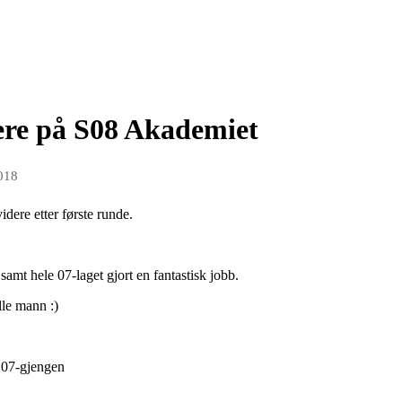
dere på S08 Akademiet
018
idere etter første runde.
samt hele 07-laget gjort en fantastisk jobb.
lle mann :)
le 07-gjengen