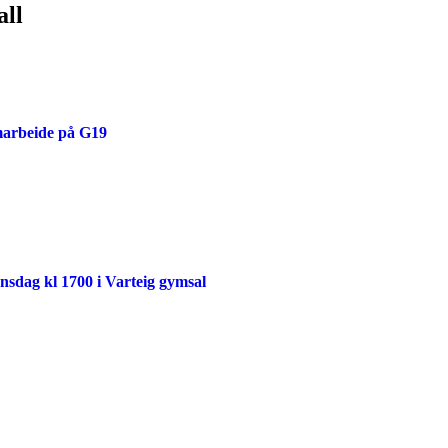
all
amarbeide på G19
onsdag kl 1700 i Varteig gymsal