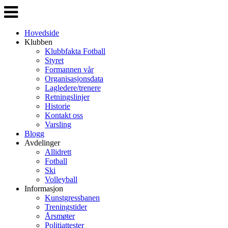
Veksle
navigasjon
Hovedside
Klubben
Klubbfakta Fotball
Styret
Formannen vår
Organisasjonsdata
Lagledere/trenere
Retningslinjer
Historie
Kontakt oss
Varsling
Blogg
Avdelinger
Allidrett
Fotball
Ski
Volleyball
Informasjon
Kunstgressbanen
Treningstider
Årsmøter
Politiattester