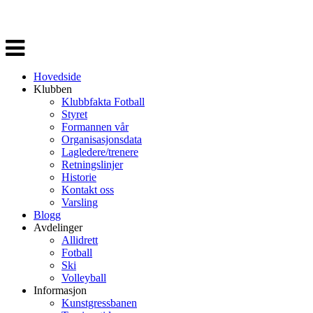
Veksle
navigasjon
Hovedside
Klubben
Klubbfakta Fotball
Styret
Formannen vår
Organisasjonsdata
Lagledere/trenere
Retningslinjer
Historie
Kontakt oss
Varsling
Blogg
Avdelinger
Allidrett
Fotball
Ski
Volleyball
Informasjon
Kunstgressbanen