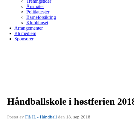
Treningstider
Årsmøter
Politiattester
Barneforsikring
Klubbhuset
Arrangementer
Bli medlem
Sponsorer
Håndballskole i høstferien 201
Postet av
Flå IL - Håndball
den
18. sep 2018