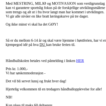
Med MESTRING, MILJØ og MOTIVASJON som verdigrunnlag
kan vi garantere sportslig fokus på de forskjellige utviklingsmålene
som trengs og alt ut i fra hvor langt man har kommet i utviklingen.
Vi gir alle nivåer en like bratt læringskurve på tre dager.
Og ikke minst vi skal ha det GØY!
Så er du mellom 6-14 år og skal være hjemme i høstferien, har vi e
kjempegod idè på hva
DU
kan bruke ferien til.
Håndballskolen betales ved påmelding i linken
HER
Pris kr. 1.000,-
Vi har søskenmoderasjon -
Det vil bli servet lunsj og frukt hver dag!
Hjertelig velkommen til en tredagers håndballopplevelse for alle!
NB!
Kun plass til maks 60 deltagere