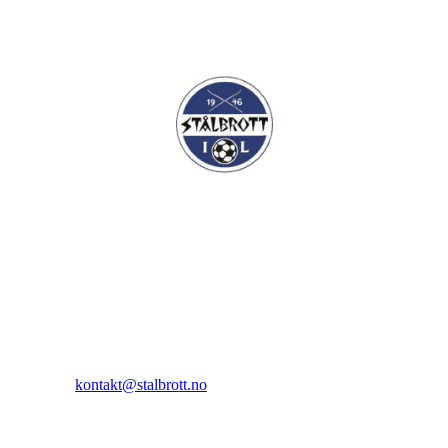
I.L Stålbrott
Sandnesåsen 2
8450 Stokmarknes
Kontakt:
E-post:
kontakt@stalbrott.no