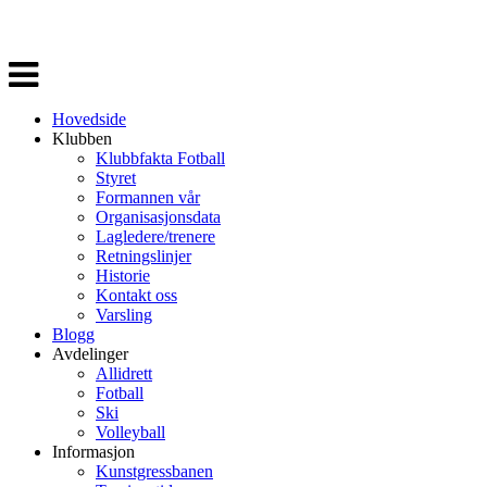
Veksle
navigasjon
Hovedside
Klubben
Klubbfakta Fotball
Styret
Formannen vår
Organisasjonsdata
Lagledere/trenere
Retningslinjer
Historie
Kontakt oss
Varsling
Blogg
Avdelinger
Allidrett
Fotball
Ski
Volleyball
Informasjon
Kunstgressbanen