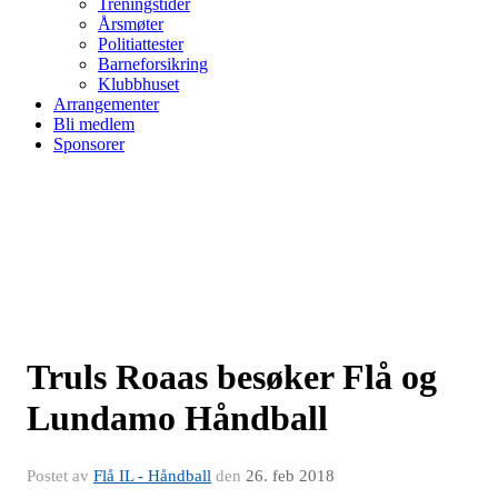
Treningstider
Årsmøter
Politiattester
Barneforsikring
Klubbhuset
Arrangementer
Bli medlem
Sponsorer
Truls Roaas besøker Flå og
Lundamo Håndball
Postet av
Flå IL - Håndball
den
26. feb 2018