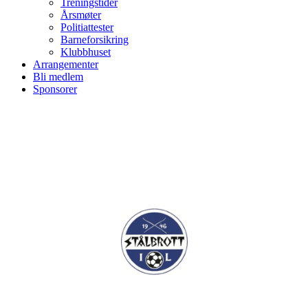
Treningstider
Årsmøter
Politiattester
Barneforsikring
Klubbhuset
Arrangementer
Bli medlem
Sponsorer