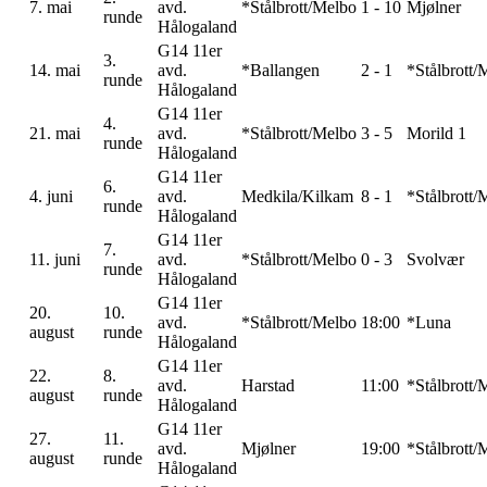
7. mai
avd.
*Stålbrott/Melbo
1 - 10
Mjølner
runde
Hålogaland
G14 11er
3.
14. mai
avd.
*Ballangen
2 - 1
*Stålbrott/
runde
Hålogaland
G14 11er
4.
21. mai
avd.
*Stålbrott/Melbo
3 - 5
Morild 1
runde
Hålogaland
G14 11er
6.
4. juni
avd.
Medkila/Kilkam
8 - 1
*Stålbrott/
runde
Hålogaland
G14 11er
7.
11. juni
avd.
*Stålbrott/Melbo
0 - 3
Svolvær
runde
Hålogaland
G14 11er
20.
10.
avd.
*Stålbrott/Melbo
18:00
*Luna
august
runde
Hålogaland
G14 11er
22.
8.
avd.
Harstad
11:00
*Stålbrott/
august
runde
Hålogaland
G14 11er
27.
11.
avd.
Mjølner
19:00
*Stålbrott/
august
runde
Hålogaland