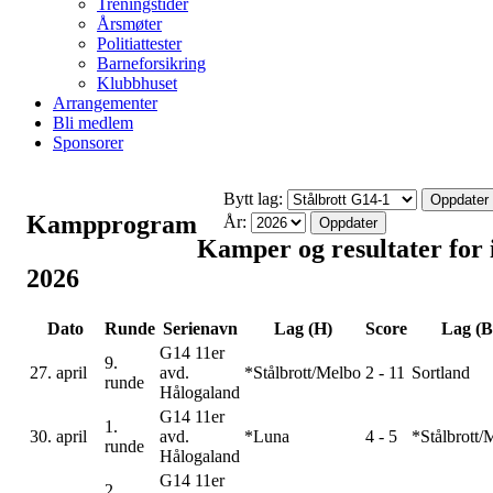
Treningstider
Årsmøter
Politiattester
Barneforsikring
Klubbhuset
Arrangementer
Bli medlem
Sponsorer
Bytt lag:
Oppdater
Kampprogram
År:
Oppdater
Kamper og resultater for 
2026
Dato
Runde
Serienavn
Lag (H)
Score
Lag (B
G14 11er
9.
27. april
avd.
*Stålbrott/Melbo
2 - 11
Sortland
runde
Hålogaland
G14 11er
1.
30. april
avd.
*Luna
4 - 5
*Stålbrott/
runde
Hålogaland
G14 11er
2.