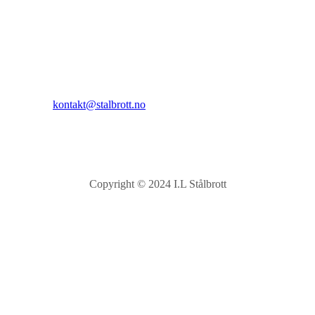
I.L Stålbrott
Sandnesåsen 2
8450 Stokmarknes
Kontakt:
E-post:
kontakt@stalbrott.no
Copyright © 2024 I.L Stålbrott