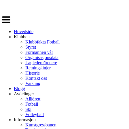
Veksle
navigasjon
Hovedside
Klubben
Klubbfakta Fotball
Styret
Formannen vår
Organisasjonsdata
Lagledere/trenere
Retningslinjer
Historie
Kontakt oss
Varsling
Blogg
Avdelinger
Allidrett
Fotball
Ski
Volleyball
Informasjon
Kunstgressbanen