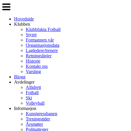
Veksle
navigasjon
Hovedside
Klubben
Klubbfakta Fotball
Styret
Formannen vår
Organisasjonsdata
Lagledere/trenere
Retningslinjer
Historie
Kontakt oss
Varsling
Blogg
Avdelinger
Allidrett
Fotball
Ski
Volleyball
Informasjon
Kunstgressbanen
Treningstider
Årsmøter
Politiattester