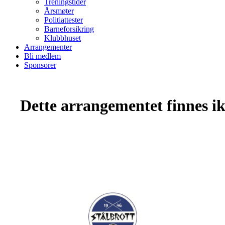
Treningstider
Årsmøter
Politiattester
Barneforsikring
Klubbhuset
Arrangementer
Bli medlem
Sponsorer
Dette arrangementet finnes ikk