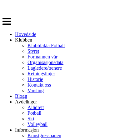
Veksle
navigasjon
Hovedside
Klubben
Klubbfakta Fotball
Styret
Formannen vår
Organisasjonsdata
Lagledere/trenere
Retningslinjer
Historie
Kontakt oss
Varsling
Blogg
Avdelinger
Allidrett
Fotball
Ski
Volleyball
Informasjon
Kunstgressbanen