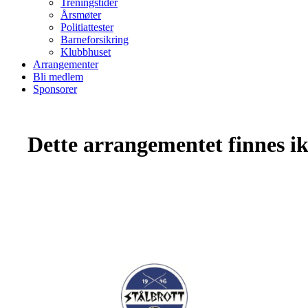
Treningstider
Årsmøter
Politiattester
Barneforsikring
Klubbhuset
Arrangementer
Bli medlem
Sponsorer
Dette arrangementet finnes ikk