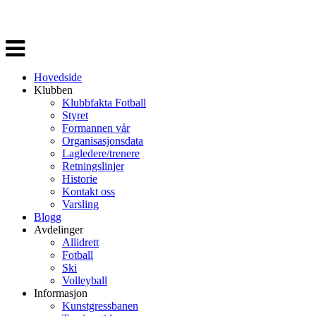
Veksle
navigasjon
Hovedside
Klubben
Klubbfakta Fotball
Styret
Formannen vår
Organisasjonsdata
Lagledere/trenere
Retningslinjer
Historie
Kontakt oss
Varsling
Blogg
Avdelinger
Allidrett
Fotball
Ski
Volleyball
Informasjon
Kunstgressbanen