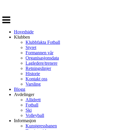
Veksle
navigasjon
Hovedside
Klubben
Klubbfakta Fotball
Styret
Formannen vår
Organisasjonsdata
Lagledere/trenere
Retningslinjer
Historie
Kontakt oss
Varsling
Blogg
Avdelinger
Allidrett
Fotball
Ski
Volleyball
Informasjon
Kunstgressbanen