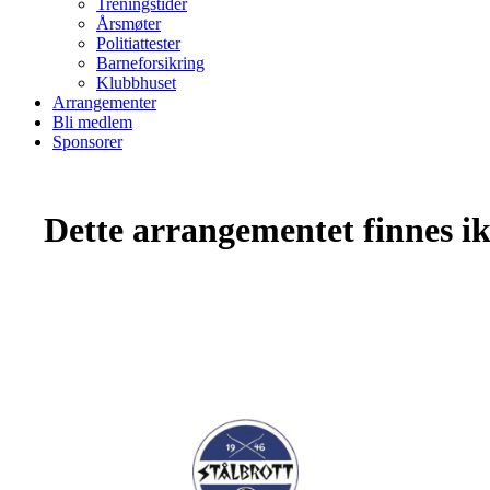
Treningstider
Årsmøter
Politiattester
Barneforsikring
Klubbhuset
Arrangementer
Bli medlem
Sponsorer
Dette arrangementet finnes ikk