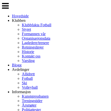
Veksle
navigasjon
Hovedside
Klubben
Klubbfakta Fotball
Styret
Formannen vår
Organisasjonsdata
Lagledere/trenere
Retningslinjer
Historie
Kontakt oss
Varsling
Blogg
Avdelinger
Allidrett
Fotball
Ski
Volleyball
Informasjon
Kunstgressbanen
Treningstider
Årsmøter
Politiattester