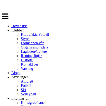
Veksle
navigasjon
Hovedside
Klubben
Klubbfakta Fotball
Styret
Formannen vår
Organisasjonsdata
Lagledere/trenere
Retningslinjer
Historie
Kontakt oss
Varsling
Blogg
Avdelinger
Allidrett
Fotball
Ski
Volleyball
Informasjon
Kunstgressbanen